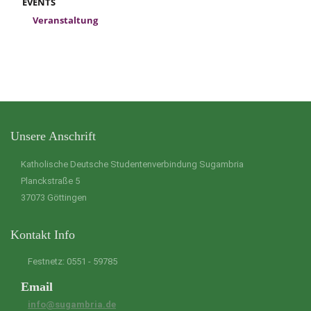
EVENTS
Veranstaltung
Unsere Anschrift
Katholische Deutsche Studentenverbindung Sugambria
Planckstraße 5
37073 Göttingen
Kontakt Info
Festnetz: 0551 - 59785
Email
info@sugambria.de