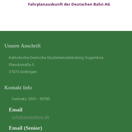
Fahrplanauskunft der Deutschen Bahn AG
Unsere Anschrift
Katholische Deutsche Studentenverbindung Sugambria
Planckstraße 5
37073 Göttingen
Kontakt Info
Festnetz: 0551 - 59785
Email
info@sugambria.de
Email (Senior)